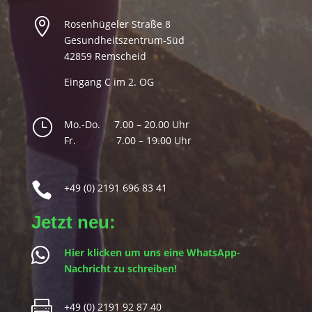

Rosenhügeler Straße 8
Gesundheitszentrum-Süd
42859 Remscheid
Eingang C im 2. OG
⠀
}
Mo.-Do. 7.00 – 20.00 Uhr
Fr.
⠀
7.00 – 19.00 Uhr
⠀

+49 (0) 2191 696 83 41
Jetzt neu:

Hier klicken um uns eine WhatsApp-
Nachricht zu schreiben!

+49 (0) 2191 92 87 40