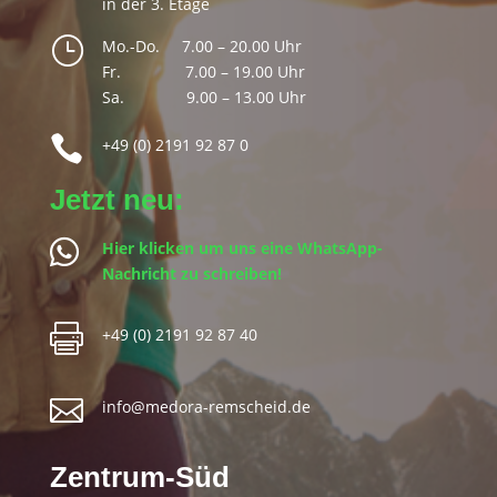
in der 3. Etage
}
Mo.-Do. 7.00 – 20.00 Uhr
Fr.
⠀
7.00 – 19.00 Uhr
Sa.
⠀ ⠀ 9.00 – 13.00 Uhr

+49 (0) 2191 92 87 0
Jetzt neu:

Hier klicken um uns eine WhatsApp-
Nachricht zu schreiben!

+49 (0) 2191 92 87 40

info@medora-remscheid.de
Zentrum-Süd