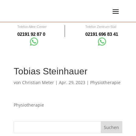
Telefon Allee-Center
Telefon Zentrum-Süd
02191 92 87 0
02191 696 83 41


Tobias Steinhauer
von
Christian Meter
|
Apr. 29, 2023
|
Physiotherapie
Physiotherapie