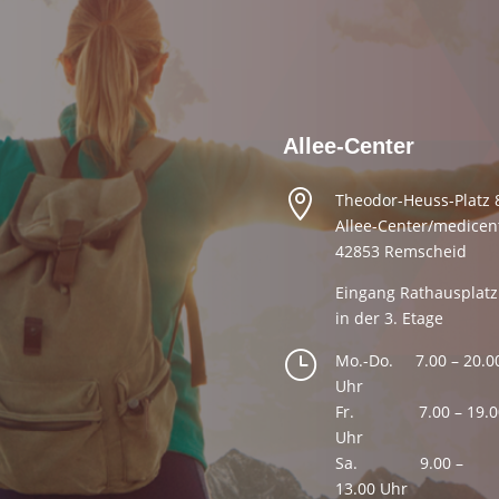
Allee-Center

Theodor-Heuss-Platz 
Allee-Center/medicen
42853 Remscheid
Eingang Rathausplatz
in der 3. Etage
}
Mo.-Do. 7.00 – 20.0
Uhr
Fr.
⠀
7.00 – 19.
Uhr
Sa.
⠀ ⠀ 9.00 –
13.00 Uhr