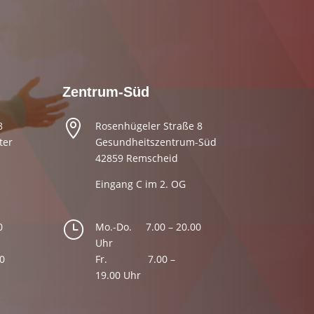
Zentrum-Süd

8
Rosenhügeler Straße 8
ter
Gesundheitszentrum-Süd
42859 Remscheid
Eingang C im 2. OG
⠀
}
0
Mo.-Do. 7.00 – 20.00
Uhr
00
Fr.
⠀
7.00 –
19.00 Uhr
⠀