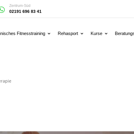
Zentrum-Süd

02191 696 83 41
nisches Fitnesstraining
Rehasport
Kurse
Beratungs
erapie