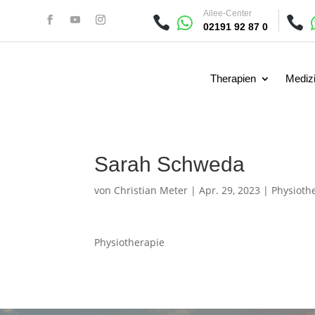
Allee-Center



02191 92 87 0
Therapien
Medizi
Sarah Schweda
von
Christian Meter
|
Apr. 29, 2023
|
Physioth
Physiotherapie