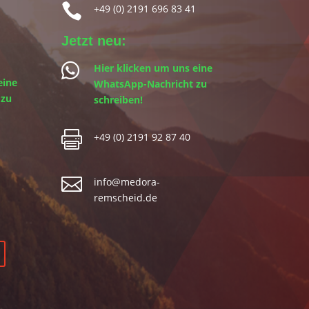

+49 (0) 2191 696 83 41
Jetzt neu:

Hier klicken um uns eine
eine
WhatsApp-Nachricht zu
 zu
schreiben!

+49 (0) 2191 92 87 40

info@medora-
remscheid.de