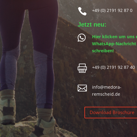

+49 (0) 2191 92 87 0
Jetzt neu:

Hier klicken um uns 
WhatsApp-Nachricht
schreiben!

+49 (0) 2191 92 87 40

info@medora-
remscheid.de
Download Broschüre